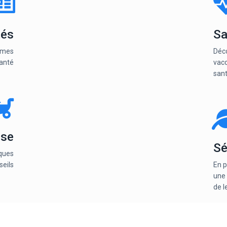
tés
Sa
ermes
Déco
anté
vacc
sant
sse
Sé
lques
seils
En p
une 
de l